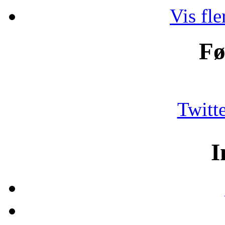
Vis fle
Føl
Twitt
In