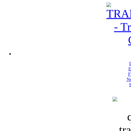
E
F
Ne