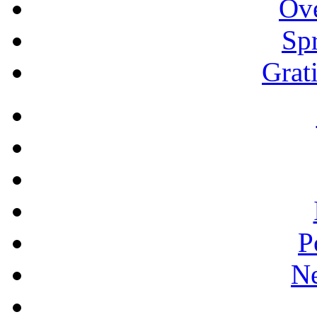
Ove
Spr
Grati
P
Ne